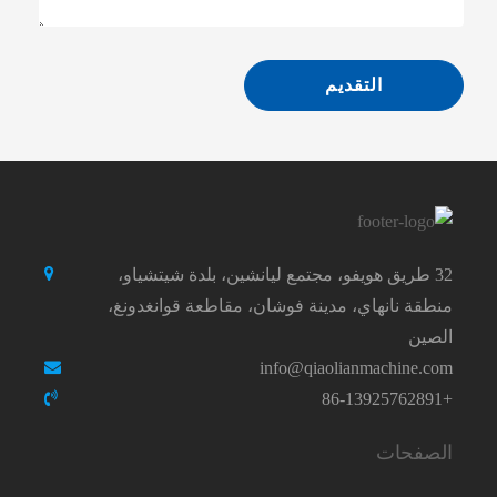
التقديم
32 طريق هويفو، مجتمع ليانشين، بلدة شيتشياو،
منطقة نانهاي، مدينة فوشان، مقاطعة قوانغدونغ،
الصين
info@qiaolianmachine.com
+86-13925762891
الصفحات