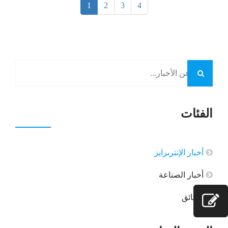
1
2
3
4
بلاستيكية
ذات مظهر
معقد، حجم
دقيق، أو
ملمس كثيف
باستخدام
إدخالات
معدنية في
الفئات
وقت واحد.
وعلى نطاق
واسع
أخبار الإنتربرايز
أخبار الصناعة
الوثائق