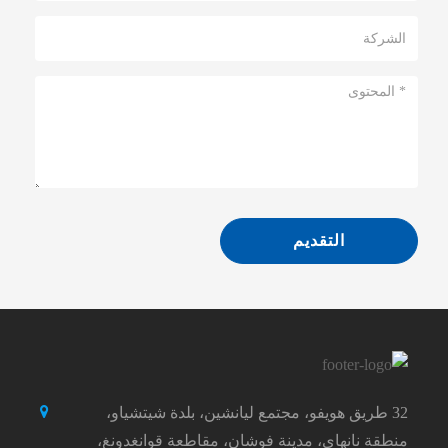
التقديم
32 طريق هويفو، مجتمع ليانشين، بلدة شيتشياو،
منطقة نانهاي، مدينة فوشان، مقاطعة قوانغدونغ،