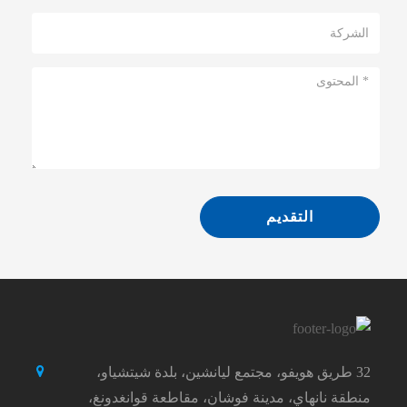
التقديم
32 طريق هويفو، مجتمع ليانشين، بلدة شيتشياو،
منطقة نانهاي، مدينة فوشان، مقاطعة قوانغدونغ،