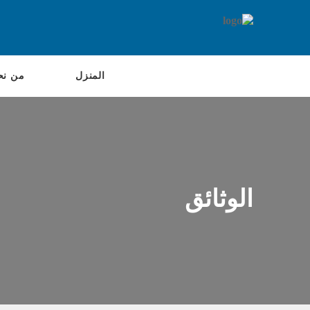
المنزل
من نح
الوثائق