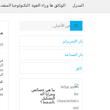
المنزل
الوثائق
ما وراء القوة: التكنولوجيا الم
ما
أخبار الإنتربرايز
19 يونيو 25
أخبار الصناعة
الوثائق
ما هي خصائص
ومزايا آلة
التشكيل
بالضغط؟