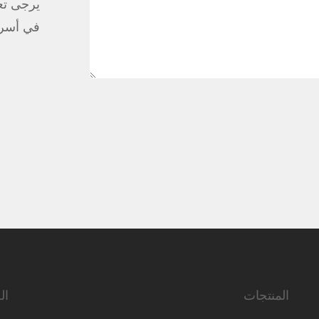
يرجى تعب
في أسر
المنتجات
ال