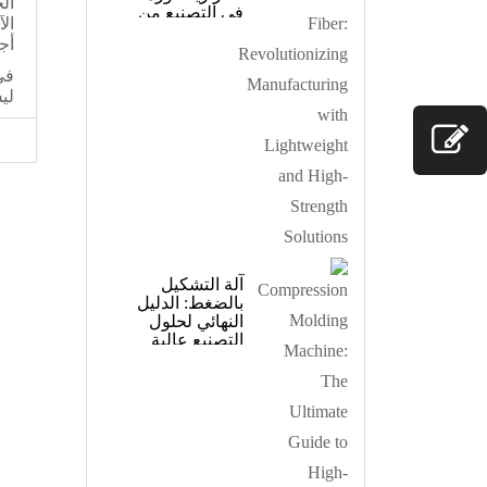
في التصنيع من
خلال حلول
خفيفة الوزن
وعالية القوة
آلة التشكيل
بالضغط: الدليل
النهائي لحلول
التصنيع عالية
الأداء من
تشياوليان